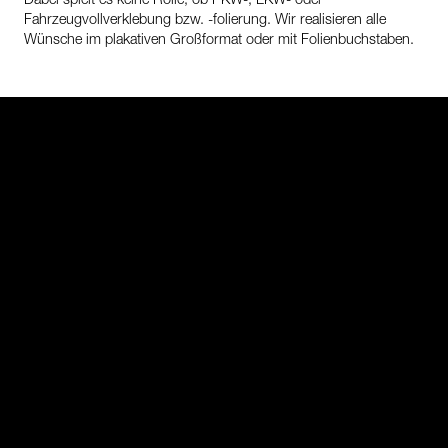
Fahrzeugvollverklebung bzw. -folierung. Wir realisieren alle
Wünsche im plakativen Großformat oder mit Folienbuchstaben.